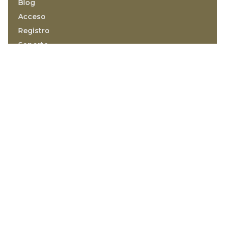
Blog
Acceso
Registro
Soporte
FAQ
Hipotecas
Desarrolladores
PAÍSES
México
República Dominicana
CIUDADES
Punta Cana
Bávaro
Santo Domingo
Cabarete