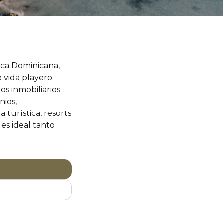
ica Dominicana,
 vida playero.
s inmobiliarios
nios,
turística, resorts
es ideal tanto