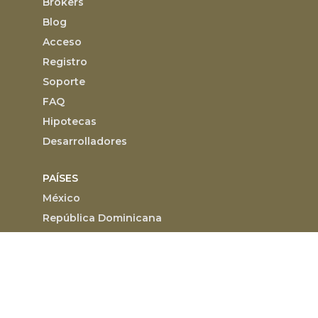
Brokers
Blog
Acceso
Registro
Soporte
FAQ
Hipotecas
Desarrolladores
PAÍSES
México
República Dominicana
CIUDADES
Punta Cana
Bávaro
Santo Domingo