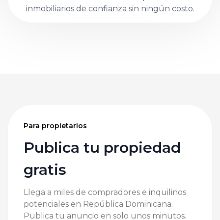
inmobiliarios de confianza sin ningún costo.
Para propietarios
Publica tu propiedad
gratis
Llega a miles de compradores e inquilinos
potenciales en República Dominicana.
Publica tu anuncio en solo unos minutos.