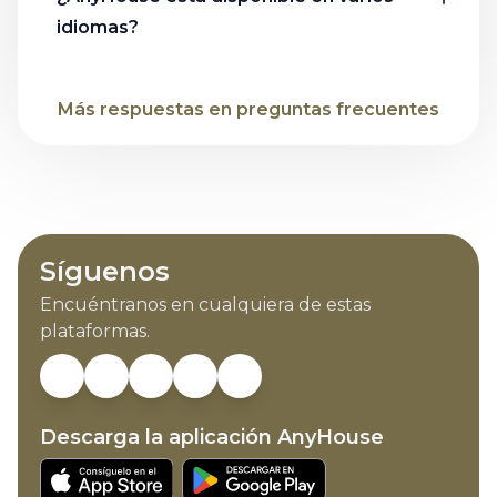
idiomas?
Más respuestas en preguntas frecuentes
Síguenos
Encuéntranos en cualquiera de estas
plataformas.
Descarga la aplicación AnyHouse