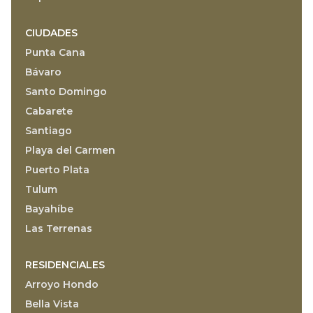
CIUDADES
Punta Cana
Bávaro
Santo Domingo
Cabarete
Santiago
Playa del Carmen
Puerto Plata
Tulum
Bayahíbe
Las Terrenas
RESIDENCIALES
Arroyo Hondo
Bella Vista