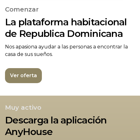
Comenzar
La plataforma habitacional
de Republica Dominicana
Nos apasiona ayudar a las personas a encontrar la
casa de sus sueños.
Ver oferta
Muy activo
Descarga la aplicación
AnyHouse