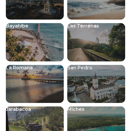
Bayahíbe
Las Terrenas
Comprar una casa en
Alquilar una casa en
Bayahíbe
Bayahíbe
Comprar una casa en
Alquilar una casa en
Las Te
Las T
La Romana
San Pedro
Comprar una casa en
Alquilar una casa en
La Romana
La Romana
Comprar una casa en
Alquilar una casa en
San P
San 
Jarabacoa
Miches
Comprar una casa en
Alquilar una casa en
Jarabacoa
Jarabacoa
Comprar una casa en
Alquilar una casa en
Miche
Miche