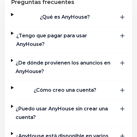
Preguntas frecuentes
¿Qué es AnyHouse?
¿Tengo que pagar para usar
AnyHouse?
¿De dónde provienen los anuncios en
AnyHouse?
¿Cómo creo una cuenta?
¿Puedo usar AnyHouse sin crear una
cuenta?
¿AnyHouse está disponible en varios