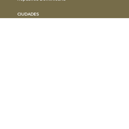
CIUDADES
Punta Cana
Bávaro
Santo Domingo
Cabarete
Santiago
Playa del Carmen
Puerto Plata
Tulum
Bayahíbe
Las Terrenas
RESIDENCIALES
Arroyo Hondo
Bella Vista