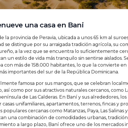
enueve una casa en Bani
 de la provincia de Peravia, ubicada a unos 65 km al suro
 se distingue por su arraigada tradición agrícola, su com
ureño, a la vez que se encuentra lo suficientemente cerc
n un estilo de vida más tranquilo sin sentirse aislados. 
a con más de 158.000 habitantes, lo que la convierte en
ás importantes del sur de la República Dominicana.
almente famosa por sus mangos, que se celebran localm
o, así como por sus atractivos naturales cercanos, como 
 península de Las Calderas. En Baní y sus alrededores, l
casas unifamiliares, apartamentos, terrenos, fincas y p
as populares cercanas como Matanzas, Paya, Las Salinas y
an una combinación de comodidades urbanas, tradición a
imiento a largo plazo, Baní ofrece uno de los mercados i