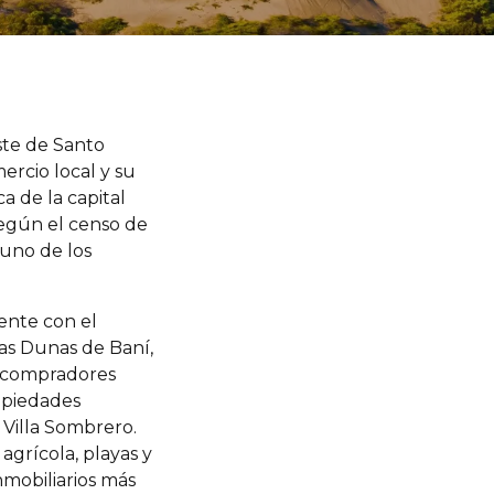
este de Santo
ercio local y su
a de la capital
Según el censo de
 uno de los
ente con el
Las Dunas de Baní,
os compradores
ropiedades
 Villa Sombrero.
grícola, playas y
nmobiliarios más