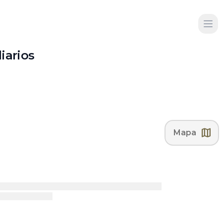
iarios
map
Mapa